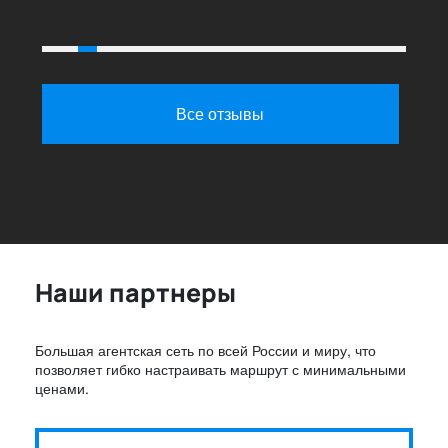
процветание вашей
организации. Благодарю, мы
будем с вами сотрудничать и
дальше.
Все отзывы
Наши партнеры
Большая агентская сеть по всей России и миру, что
позволяет гибко настраивать маршрут с минимальными
ценами.