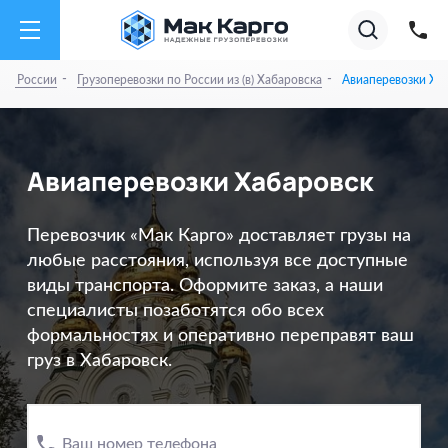
на
Акции
Супер тарифы на А
01.08.26
✕
Август
2026
-
-
 по России
Грузоперевозки по России из (в) Хабаровска
Авиаперевозки Ха
Авиаперевозки Хабаровск
Перевозчик «Мак Карго» доставляет грузы на
любые расстояния, используя все доступные
виды транспорта. Оформите заказ, а наши
специалисты позаботятся обо всех
формальностях и оперативно переправят ваш
груз в Хабаровск.
Ваш номер телефона