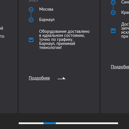
2026
Сан
Москва
Кра
Барнаул
Дос
ой
запч
Оборудование доставлено
иск
в идеальном состоянии,
это
при
точно по графику.
Барнаул, принимай
технологии!
Подробн
Подробнее