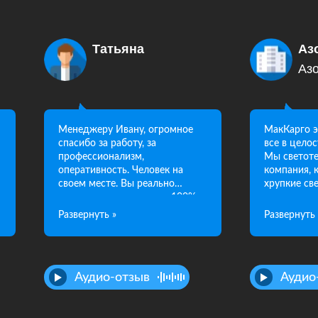
Татьяна
Аз
Аз
Менеджеру Ивану, огромное
МакКарго э
спасибо за работу, за
все в целос
профессионализм,
Мы светоте
оперативность. Человек на
компания, 
своем месте. Вы реально
хрупкие св
делаете качественно на 100%
соответств
свою работу. Я вам очень
МакКарго, 
благодарна за оперативную
помогает, в
доставку, как все было
все в целос
сработано, вы просто умничка.
рекоменду
Побольше бы таких
Аудио-отзыв
Аудио
менеджеров по логистики.
Желаю вам хороших продаж,
хороших клиентов,