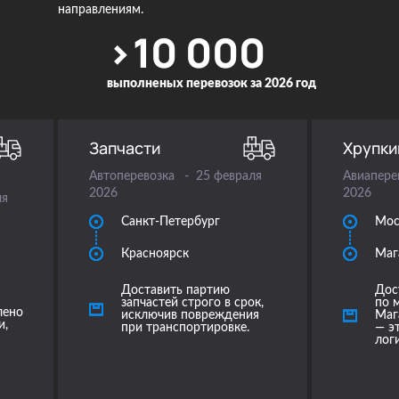
направлениям.
>10 000
выполненых
перевозок за
2026 год
Запчасти
Хрупки
Автоперевозка
25 февраля
Авиапере
2026
2026
ля
Санкт-Петербург
Мос
Красноярск
Маг
Доставить партию
Дос
запчастей строго в срок,
по 
лено
исключив повреждения
Маг
и,
при транспортировке.
— э
лог