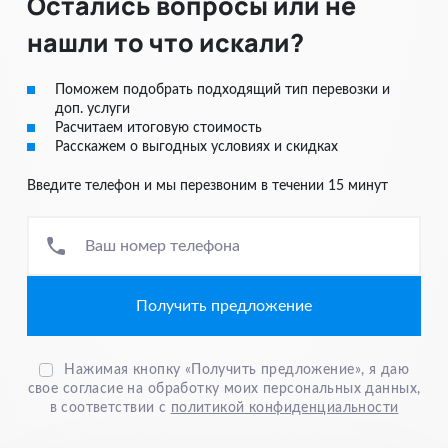
Остались вопросы или не
фрахтовый/ грузовой билет (паромы)
3. Разрешение Россельхознадзора на вывоз животного
нашли то что искали?
(Если отправитель и получатель, разные физ. лица)
4. ИНН оригинал + копия (Если отправитель и получатель,
Поможем подобрать подходящий тип перевозки и
разные физ. лица)
доп. услуги
Расчитаем итоговую стоимость
5. Номер телефона для круглосуточной связи
Расскажем о выгодных условиях и скидках
6. Продукты питания – детальную информацию
Введите телефон и мы перезвоним в течении 15 минут
предоставит менеджер
7. Цветы – детальную информацию предоставит менеджер
Ваш номер телефона
Нажимая кнопку «Получить предложение», я даю
свое согласие на обработку моих персональных данных,
в соответствии с
политикой конфиденциальности