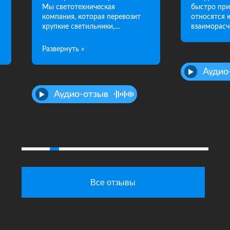
Мы светотехническая
быстро при
компания, которая перевозит
относятся 
хрупкие светильники,
взаиморасч
соответственно, компания
МакКарго, всегда в этом нам
помогает, всегда очень быстро,
все в целости и сохранности,
Аудио
рекомендую!
Аудио-отзыв
Все отзывы