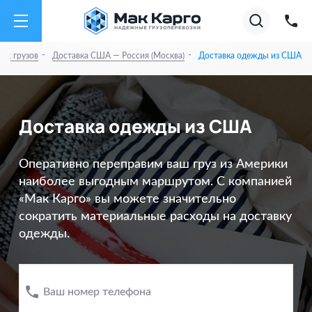
на
Акции
Супер тарифы на А
01.08.26
✕
Август
2026
-
-
ок грузов
Доставка США — Россия (Москва)
Доставка одежды из США
Доставка одежды из США
Оперативно переправим ваш груз из Америки
наиболее выгодным маршрутом. С компанией
«Мак Карго» вы можете значительно
сократить материальные расходы на доставку
одежды.
Ваш номер телефона