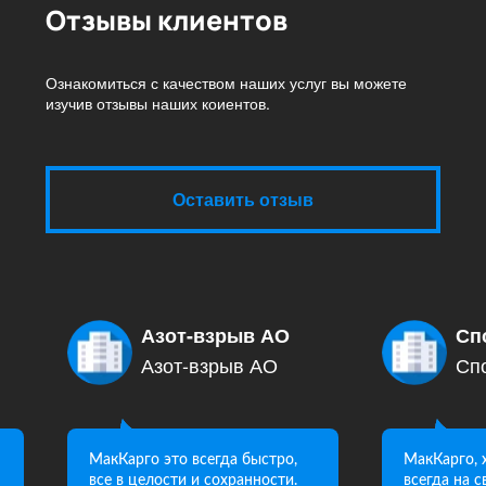
Отзывы клиентов
Ознакомиться с качеством наших услуг вы можете
изучив отзывы наших коиентов.
Оставить отзыв
Азот-взрыв АО
Сп
Азот-взрыв АО
Сп
МакКарго это всегда быстро,
МакКарго, 
все в целости и сохранности.
всегда на 