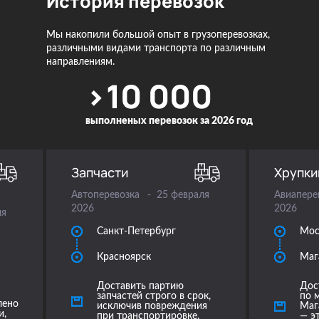
История перевозок
Мы накопили большой опыт в грузоперевозках,
различными видами транспорта по различным
направлениям.
>10 000
выполненых
перевозок за
2026 год
Запчасти
Хрупки
Автоперевозка
25 февраля
Авиапере
2026
2026
ля
Санкт-Петербург
Мос
Красноярск
Маг
Доставить партию
Дос
запчастей строго в срок,
по 
лено
исключив повреждения
Маг
и,
при транспортировке.
— э