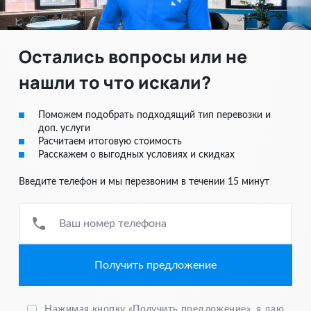
Страхование грузов
накладная (CMR, TIR)
1. Ветеринарный паспорт международного образца.
Железнодорожные перевозки — жд накладная
Авиа перевозки — авиагрузовая накладная (Airway bill)
2. Ветеринарное свидетельство по форме №1
Остались вопросы или не
Морские перевозки — коносамент (Bill of Lading),
фрахтовый/ грузовой билет (паромы)
3. Разрешение Россельхознадзора на вывоз животного
нашли то что искали?
(Если отправитель и получатель, разные физ. лица)
4. ИНН оригинал + копия (Если отправитель и получатель,
Поможем подобрать подходящий тип перевозки и
разные физ. лица)
доп. услуги
Расчитаем итоговую стоимость
5. Номер телефона для круглосуточной связи
Расскажем о выгодных условиях и скидках
6. Продукты питания – детальную информацию
Введите телефон и мы перезвоним в течении 15 минут
предоставит менеджер
7. Цветы – детальную информацию предоставит менеджер
Ваш номер телефона
Нажимая кнопку «Получить предложение», я даю