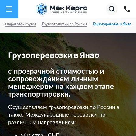
на
Акции
Супер тарифы на А
01.08.26
✕
Август
2026
-
-
ия перевозок грузов
Грузоперевозки по России
Грузоперевозки в Янао
Грузоперевозки в Янао
с прозрачной стоимостью и
сопровождением личным
менеджером на каждом этапе
транспортировки.
Осуществляем грузоперевозки по России а
также Международные перевозки, по
различным направлениям:
в/из стран СНГ