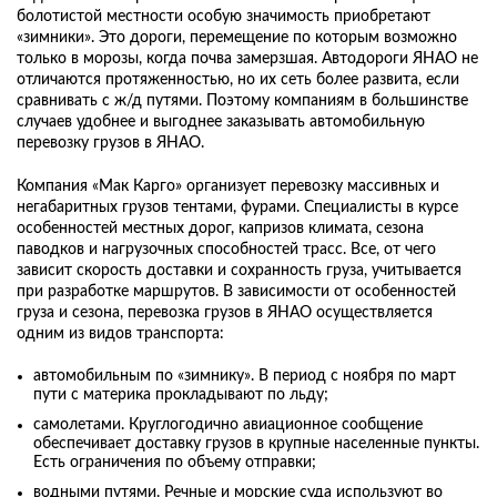
болотистой местности особую значимость приобретают
«зимники». Это дороги, перемещение по которым возможно
только в морозы, когда почва замерзшая. Автодороги ЯНАО не
отличаются протяженностью, но их сеть более развита, если
сравнивать с ж/д путями. Поэтому компаниям в большинстве
случаев удобнее и выгоднее заказывать автомобильную
перевозку грузов в ЯНАО.
Компания «Мак Карго» организует перевозку массивных и
негабаритных грузов тентами, фурами. Специалисты в курсе
особенностей местных дорог, капризов климата, сезона
паводков и нагрузочных способностей трасс. Все, от чего
зависит скорость доставки и сохранность груза, учитывается
при разработке маршрутов. В зависимости от особенностей
груза и сезона, перевозка грузов в ЯНАО осуществляется
одним из видов транспорта:
автомобильным по «зимнику». В период с ноября по март
пути с материка прокладывают по льду;
самолетами. Круглогодично авиационное сообщение
обеспечивает доставку грузов в крупные населенные пункты.
Есть ограничения по объему отправки;
водными путями. Речные и морские суда используют во