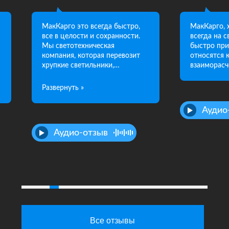
МакКарго это всегда быстро,
МакКарго, 
все в целости и сохранности.
всегда на 
Мы светотехническая
быстро при
компания, которая перевозит
относятся 
хрупкие светильники,
взаиморасч
соответственно, компания
МакКарго, всегда в этом нам
помогает, всегда очень быстро,
все в целости и сохранности,
Аудио
рекомендую!
Аудио-отзыв
Все отзывы