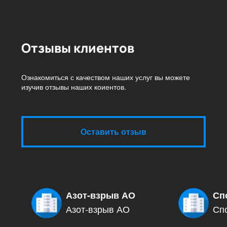
Отзывы клиентов
Ознакомиться с качеством наших услуг вы можете
изучив отзывы наших коиентов.
Оставить отзыв
Азот-взрыв АО
Сп
Азот-взрыв АО
Сп