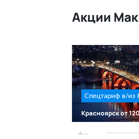
Акции Мак
елябинска
Спецтариф в/из 
б/кг
Красноярск от 120