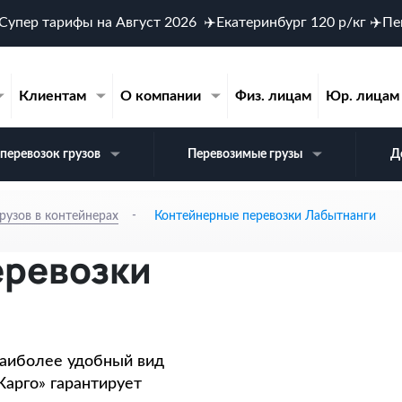
Супер тарифы на Август 2026 ✈️Екатеринбург 120 р/кг ✈️Пе
Клиентам
О компании
Физ. лицам
Юр. лицам
перевозок грузов
Перевозимые грузы
Д
-
рузов в контейнерах
Контейнерные перевозки Лабытнанги
еревозки
наиболее удобный вид
Карго» гарантирует