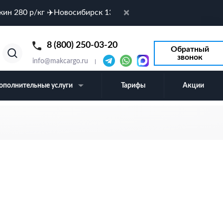
кин 280 р/кг ✈️Новосибирск 132 р/кг ✈️Стамбул 150 р/кг ✈
✕
8 (800) 250-03-20
Обратный
звонок
info@makcargo.ru
ополнительные услуги
Тарифы
Акции