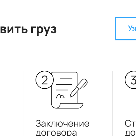
вить груз
Уз
Заключение
Ст
договора
до