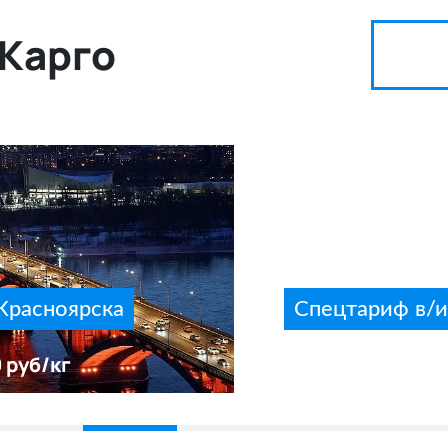
Карго
Красноярска
Спецтариф в/
 руб/кг
Мурманск от 100