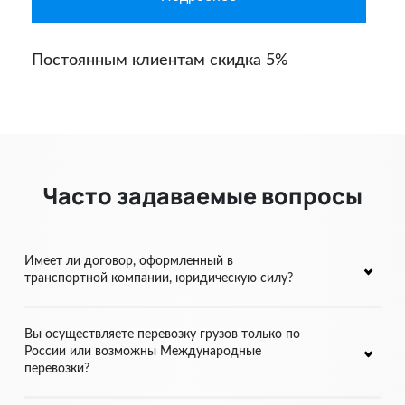
Постоянным клиентам скидка 5%
Часто задаваемые вопросы
Имеет ли договор, оформленный в
транспортной компании, юридическую силу?
Договор, оформленный в транспортной компании, имеет
юридическую силу и составляется именно для того, чтобы
Вы осуществляете перевозку грузов только по
в случае недовольства одной из сторон вопрос можно
России или возможны Международные
урегулировать с помощью юристов. Следовательно, обе
перевозки?
стороны защищены законом.
Наша компания производит перевозку грузов не только по