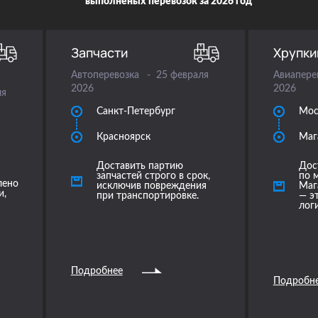
выполненых
перевозок за
2026 год
Запчасти
Хрупки
Автоперевозка
25 февраля
Авиапере
2026
2026
ля
Санкт-Петербург
Мос
Красноярск
Маг
Доставить партию
Дос
запчастей строго в срок,
по 
лено
исключив повреждения
Маг
и,
при транспортировке.
— э
лог
Подробнее
Подробн