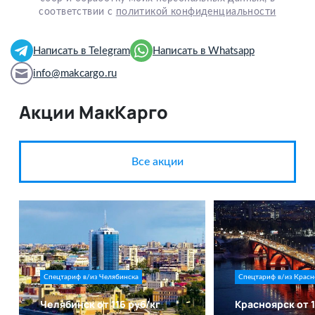
соответствии с
политикой конфиденциальности
Написать в Telegram
Написать в Whatsapp
info@makcargo.ru
Акции МакКарго
Все акции
Спецтариф в/из Челябинска
Спецтариф в/из Красн
Челябинск от 116 руб/кг
Красноярск от 1