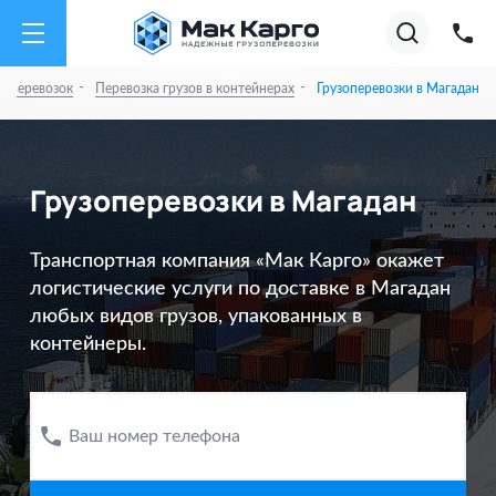
на
Акции
Супер тарифы на А
01.08.26
✕
Август
2026
-
-
зоперевозок
Перевозка грузов в контейнерах
Грузоперевозки в Магадан
Грузоперевозки в Магадан
Транспортная компания «Мак Карго» окажет
логистические услуги по доставке в Магадан
любых видов грузов, упакованных в
контейнеры.
Ваш номер телефона