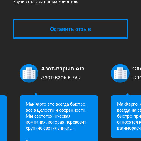
изучив отзывы наших коиентов.
Оставить отзыв
Азот-взрыв АО
Сп
Азот-взрыв АО
Сп
МакКарго это всегда быстро,
МакКарго, 
все в целости и сохранности.
всегда на 
Мы светотехническая
быстро при
компания, которая перевозит
относятся 
хрупкие светильники,
взаиморасч
соответственно, компания
МакКарго, всегда в этом нам