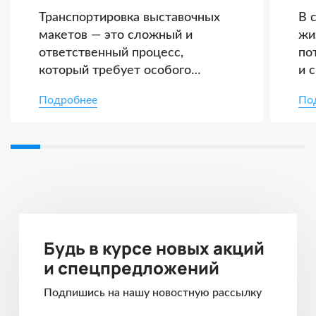
Транспортировка выставочных
В 
макетов — это сложный и
жи
ответственный процесс,
по
который требует особого
и 
внимания к деталям,
то
Подробнее
По
тщательного планирования и
ак
соблюдения строгих стандартов
гр
безопасности. От музейных
кл
раритетов до инновационных
ди
промышленных образцов —
ак
каждый экспонат имеет
оп
уникальные требования к
ло
условиям перевозки.
мн
Будь в курсе новых акций
ро
и спецпредложений
за
вы
Подпишись на нашу новостную рассылку
пр