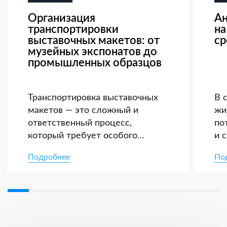
Организация
Ан
транспортировки
на
выставочных макетов: от
ср
музейных экспонатов до
промышленных образцов
Транспортировка выставочных
В 
макетов — это сложный и
жи
ответственный процесс,
по
который требует особого
и 
внимания к деталям,
то
Подробнее
По
тщательного планирования и
ак
соблюдения строгих стандартов
гр
безопасности. От музейных
кл
раритетов до инновационных
ди
промышленных образцов —
ак
каждый экспонат имеет
оп