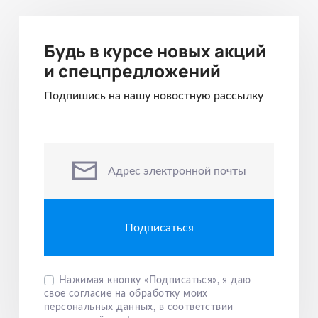
уникальные требования к
ло
условиям перевозки.
мн
Будь в курсе новых акций
ро
и спецпредложений
за
вы
Подпишись на нашу новостную рассылку
пр
пе
по
ло
Адрес электронной почты
фо
чт
це
кр
ко
да
Нажимая кнопку «Подписаться», я даю
свое согласие на обработку моих
персональных данных, в соответствии