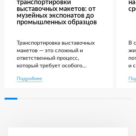
транспортировки
на
выставочных макетов: от
ср
музейных экспонатов до
промышленных образцов
Транспортировка выставочных
В 
макетов — это сложный и
жи
ответственный процесс,
по
который требует особого
и 
внимания к деталям,
то
Подробнее
По
тщательного планирования и
ак
соблюдения строгих стандартов
гр
безопасности. От музейных
кл
раритетов до инновационных
ди
промышленных образцов —
ак
каждый экспонат имеет
оп
уникальные требования к
ло
условиям перевозки.
мн