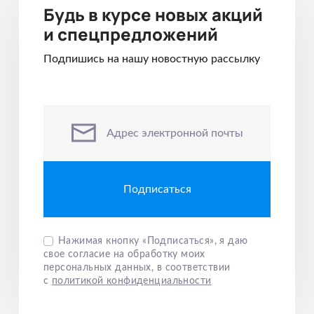
Будь в курсе новых акций
ро
и спецпредложений
за
вы
Подпишись на нашу новостную рассылку
пр
пе
по
ло
Адрес электронной почты
фо
чт
це
кр
ко
да
Нажимая кнопку «Подписаться», я даю
свое согласие на обработку моих
персональных данных, в соответствии
с
политикой конфиденциальности