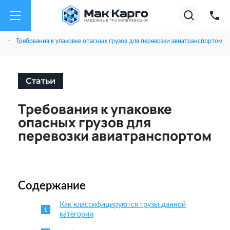
на
Акции
Супер тарифы на А
01.08.26
✕
Август
2026
-
ьи
Требования к упаковке опасных грузов для перевозки авиатранспортом
Статьи
Требования к упаковке
опасных грузов для
перевозки авиатранспортом
Содержание
Как классифицируются грузы данной
категории